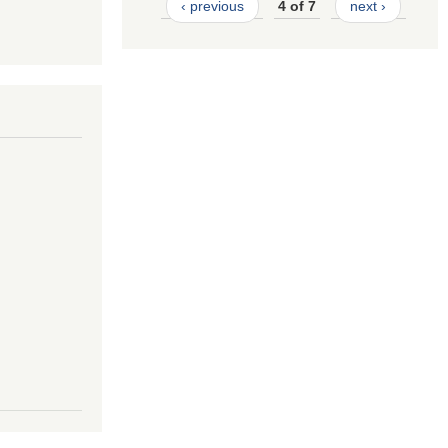
‹ previous
4 of 7
next ›