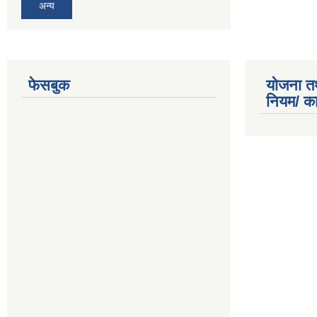
अन्य
फेसबुक
योजना त
नियम/ क