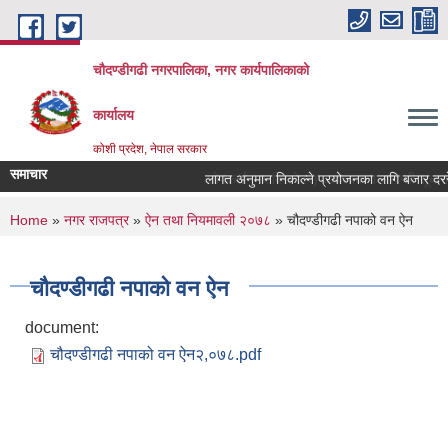
Skip to main content
चौदण्डीगढी नगरपालिका, नगर कार्यपालिकाको
कार्यालय
कोशी प्रदेश, नेपाल सरकार
समाचार
लागत अनुमान निकाल्ने प्रयोजनका लागि बजार दररेट उ
खोपकर्ता (भ्याक्सिनेटर) आवश्यकता सम्वन्धी सूचना।
You are here
Home
»
नगर राजपत्र
»
ऐन तथा नियमावली २०७८
» चौदण्डीगढी नपाको वन ऐन
चौदण्डीगढी नपाको वन ऐन
document:
चौदण्डीगढी नपाको वन ऐन२,०७८.pdf