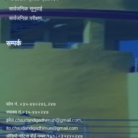
सार्वजनिक सुनुवाई
सार्वजनिक परीक्षण
सम्पर्क
फोन नं. ०३५-४४०२४६,२४७
फ्याक्स नं.०३५-४४०२४७
इमेल
.chaudandigadhimun@gmail.com
,
ito.chaudandigadhimun@gmail.com
ऑडियो नोटिस बोर्ड नम्बर.१६१८०३५४४०२४७