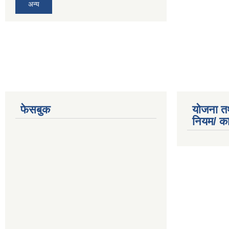
अन्य
फेसबुक
योजना त
नियम/ क