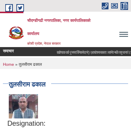
Skip to main content
चौदण्डीगढी नगरपालिका, नगर कार्यपालिकाको
कार्यालय
कोशी प्रदेश, नेपाल सरकार
समाचार
खोपकर्ता (भ्याक्सिनेटर) आवश्यकता सम्वन्धी सूचना।
You are here
Home
» तुलसीराम ढकाल
तुलसीराम ढकाल
Designation: