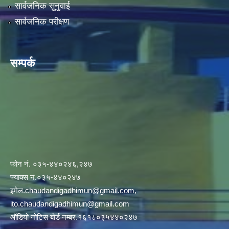
सार्वजनिक सुनुवाई
सार्वजनिक परीक्षण
सम्पर्क
फोन नं. ०३५-४४०२४६,२४७
फ्याक्स नं.०३५-४४०२४७
इमेल
.chaudandigadhimun@gmail.com
,
ito.chaudandigadhimun@gmail.com
ऑडियो नोटिस बोर्ड नम्बर.१६१८०३५४४०२४७