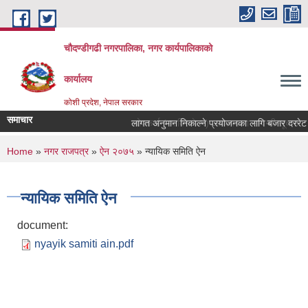
Skip to main content
चौदण्डीगढी नगरपालिका, नगर कार्यपालिकाको
कार्यालय
कोशी प्रदेश, नेपाल सरकार
समाचार
लागत अनुमान निकाल्ने प्रयोजनका लागि बजार दररेट उपल
खोपकर्ता (भ्याक्सिनेटर) आवश्यकता सम्वन्धी सूचना।
You are here
Home
»
नगर राजपत्र
»
ऐन २०७५
» न्यायिक समिति ऐन
न्यायिक समिति ऐन
document:
nyayik samiti ain.pdf