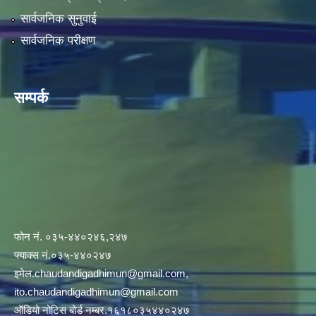
सार्वजनिक सुनुवाई
सार्वजनिक परीक्षण
सम्पर्क
फोन नं. ०३५-४४०२४६,२४७
फ्याक्स नं.०३५-४४०२४७
इमेल
.chaudandigadhimun@gmail.com
,
ito.chaudandigadhimun@gmail.com
ऑडियो नोटिस बोर्ड नम्बर.१६१८०३५४४०२४७