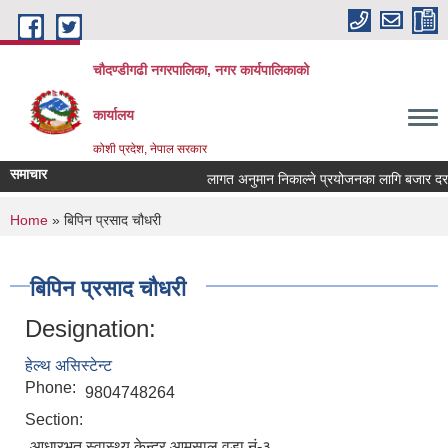
Skip to main content
चौदण्डीगढी नगरपालिका, नगर कार्यपालिकाको
कार्यालय
कोशी प्रदेश, नेपाल सरकार
समाचार
लागत अनुमान निकाल्ने प्रयोजनका लागि बजार दररेट 
खोपकर्ता (भ्याक्सिनेटर) आवश्यकता सम्वन्धी सूचना।
You are here
Home
» बिपिन प्रसाद चौधरी
बिपिन प्रसाद चौधरी
Designation:
हेल्थ असिस्टेन्ट
Phone:
9804748264
Section:
आधारभुत स्वास्थ्य केन्द्र आमसाल वडा नं-३