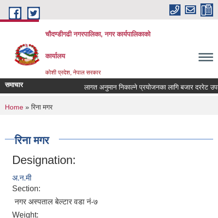
Skip to main content
चौदण्डीगढी नगरपालिका, नगर कार्यपालिकाको
कार्यालय
कोशी प्रदेश, नेपाल सरकार
समाचार
लागत अनुमान निकाल्ने प्रयोजनका लागि बजार दररेट उपलब्ध 
खोपकर्ता (भ्याक्सिनेटर) आवश्यकता सम्वन्धी सूचना।
You are here
Home
» रिना मगर
रिना मगर
Designation:
अ.न.मी
Section:
नगर अस्पताल बेल्टार वडा नं-७
Weight: