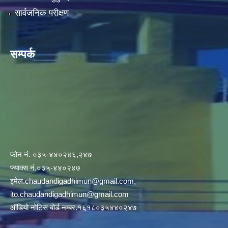
सार्वजनिक परीक्षण
सम्पर्क
फोन नं. ०३५-४४०२४६,२४७
फ्याक्स नं.०३५-४४०२४७
इमेल
.chaudandigadhimun@gmail.com
,
ito.chaudandigadhimun@gmail.com
ऑडियो नोटिस बोर्ड नम्बर.१६१८०३५४४०२४७