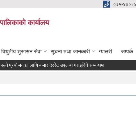
०३५-४४०२
यपालिकाको कार्यालय
विधुतीय शुसासन सेवा
सूचना तथा जानकारी
ग्यालरी
सम्पर्क
 प्रयोजनका लागि बजार दररेट उपलब्ध गराइदिने सम्बन्धमा ।
टर) आवश्यकता सम्वन्धी सूचना।