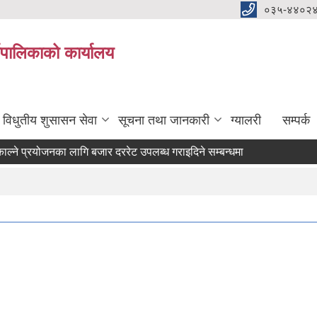
०३५-४४०२
यपालिकाको कार्यालय
विधुतीय शुसासन सेवा
सूचना तथा जानकारी
ग्यालरी
सम्पर्क
े प्रयोजनका लागि बजार दररेट उपलब्ध गराइदिने सम्बन्धमा ।
ेटर) आवश्यकता सम्वन्धी सूचना।