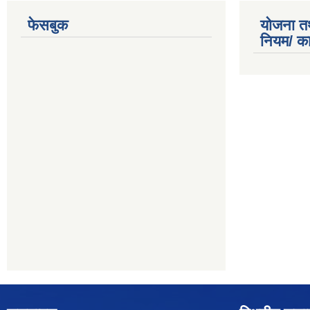
फेसबुक
योजना त
नियम/ क