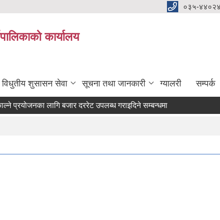
०३५-४४०२
यपालिकाको कार्यालय
विधुतीय शुसासन सेवा
सूचना तथा जानकारी
ग्यालरी
सम्पर्क
 प्रयोजनका लागि बजार दररेट उपलब्ध गराइदिने सम्बन्धमा ।
टर) आवश्यकता सम्वन्धी सूचना।