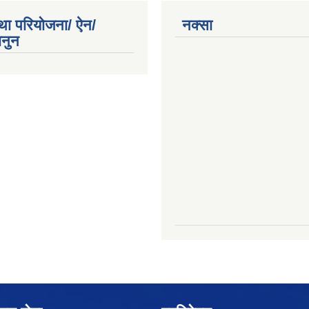
था परियोजना/ ऐन/
नक्सा
ानुन