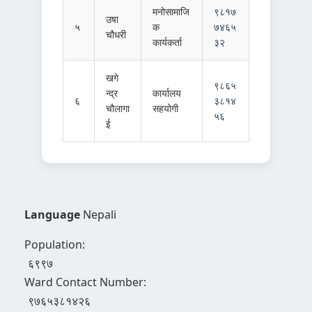
मनोसामाजि
९८१७
उषा
५
क
७४६५
चौधरी
कार्यकर्ता
३२
खगे
९८६५
न्द्र
कार्यालय
६
३८१४
चौलागा
सहयोगी
५६
ई
Language
Nepali
Population:
६९९७
Ward Contact Number:
९७६५३८१४२६