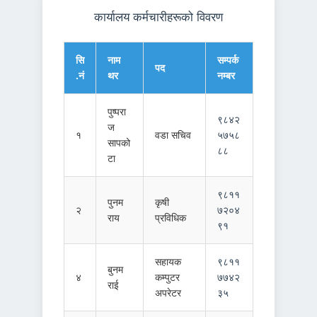
कार्यालय कर्मचारीहरूको विवरण
सि
नाम
सम्पर्क
पद
.नं
थर
नम्बर
पुष्परा
९८४२
ज
१
वडा सचिव
५७५८
सापको
८८
टा
९८११
पुनम
कृषी
२
७२०४
राय
प्रविधिक
९१
सहायक
९८११
बुनम
४
कम्पुटर
७७४२
राई
अपरेटर
३५