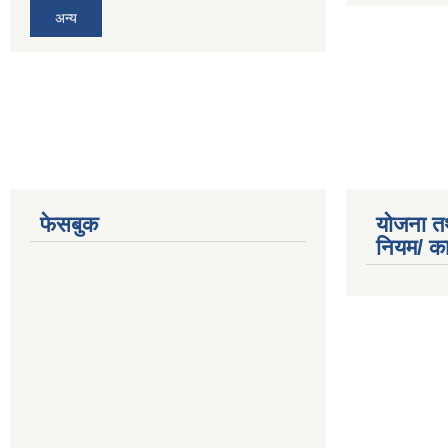
अन्य
फेसबुक
योजना त
नियम/ क