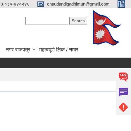
४७,०३५-४४०२४६
chaudandigadhimun@gmail.com
Search form
Search
नगर राजपत्र
महत्वपूर्ण लिक / नम्बर