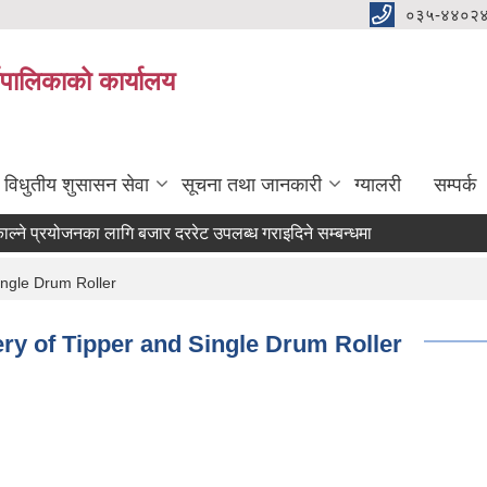
०३५-४४०२
यपालिकाको कार्यालय
विधुतीय शुसासन सेवा
सूचना तथा जानकारी
ग्यालरी
सम्पर्क
 प्रयोजनका लागि बजार दररेट उपलब्ध गराइदिने सम्बन्धमा ।
टर) आवश्यकता सम्वन्धी सूचना।
Single Drum Roller
very of Tipper and Single Drum Roller