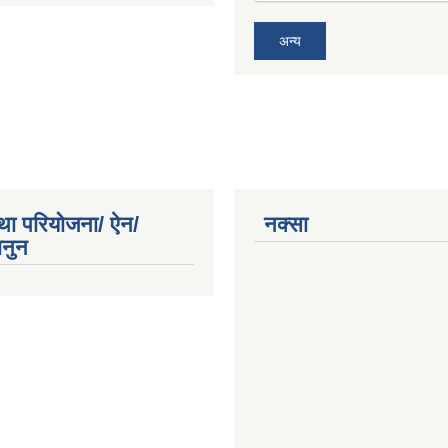
अन्य
था परियोजना/ ऐन/
नक्सा
ानुन