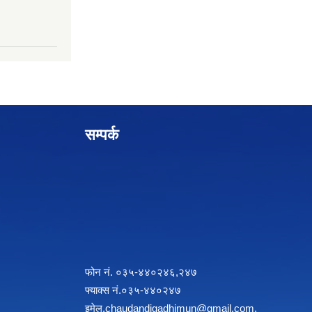
सम्पर्क
फोन नं. ०३५-४४०२४६,२४७
फ्याक्स नं.०३५-४४०२४७
इमेल
.chaudandigadhimun@gmail.com
,