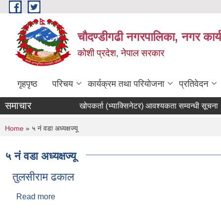
Skip to main content
चौदण्डीगढी नगरपालिका, नगर कार्
कोशी प्रदेश, नेपाल सरकार
गृहपृष्ठ
परिचय
कार्यक्रम तथा परियोजना
प्रतिवेदन
समाचार
खोपकर्ता (भ्याक्सिनेटर) आवश्यकता सम्वन्धी सूचना।
आन्तरिक आयसम्बन्धी शिलबन्दी दरभाउपत्र आव्हानको 
You are here
Home
» ५ नं वडा अध्यक्षज्यू
५ नं वडा अध्यक्षज्यू
तुलसीराम ढकाल
Read more
about तुलसीराम ढकाल