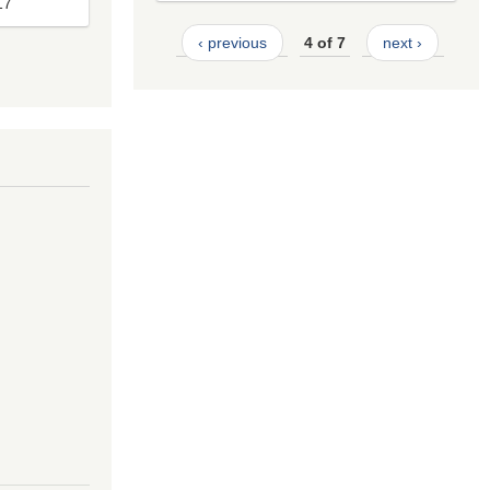
17
‹ previous
4 of 7
next ›