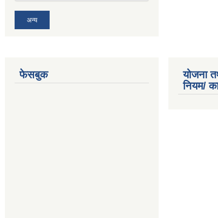
अन्य
फेसबुक
योजना त
नियम/ क