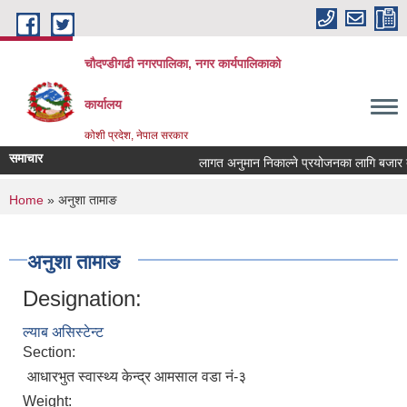
Skip to main content
चौदण्डीगढी नगरपालिका, नगर कार्यपालिकाको
कार्यालय
कोशी प्रदेश, नेपाल सरकार
समाचार
लागत अनुमान निकाल्ने प्रयोजनका लागि बजार दररे
खोपकर्ता (भ्याक्सिनेटर) आवश्यकता सम्वन्धी सूचना
You are here
Home
» अनुशा तामाङ
अनुशा तामाङ
Designation:
ल्याब असिस्टेन्ट
Section:
आधारभुत स्वास्थ्य केन्द्र आमसाल वडा नं-३
Weight: