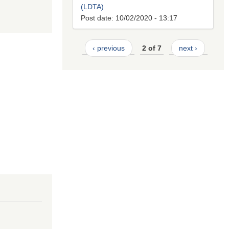
(LDTA)
Post date:
10/02/2020 - 13:17
‹ previous
2 of 7
next ›