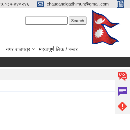
४७,०३५-४४०२४६
chaudandigadhimun@gmail.com
Search form
Search
नगर राजपत्र
महत्वपूर्ण लिक / नम्बर