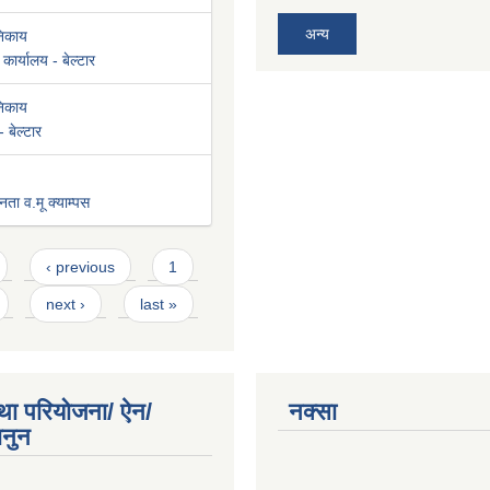
अन्य
निकाय
कार्यालय - बेल्टार
निकाय
 बेल्टार
नता व.मू क्याम्पस
‹ previous
1
next ›
last »
था परियोजना/ ऐन/
नक्सा
ानुन