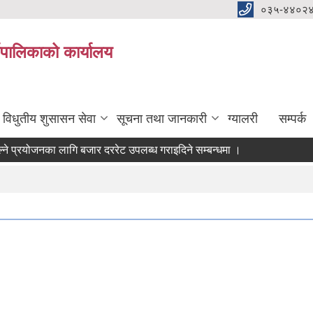
०३५-४४०२
यपालिकाको कार्यालय
विधुतीय शुसासन सेवा
सूचना तथा जानकारी
ग्यालरी
सम्पर्क
्रयोजनका लागि बजार दररेट उपलब्ध गराइदिने सम्बन्धमा ।
) आवश्यकता सम्वन्धी सूचना।