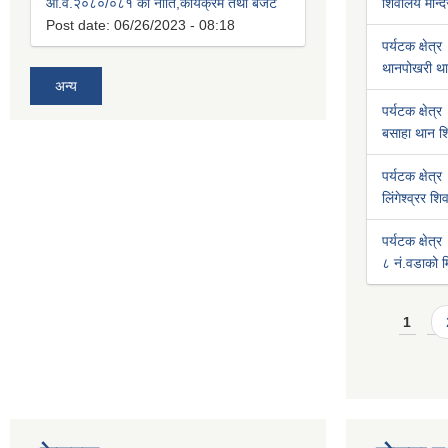
आ.व.२०८०/०८१ को नीति,कार्यक्रम तथा बजेट
शिवालय मन्दि
Post date:
06/26/2023 - 08:18
पर्यटक क्षेत्र
थानपोखरी था
अन्य
पर्यटक क्षेत्र
बसाहा थान शि
पर्यटक क्षेत्र
लिंगेश्व्रर श
पर्यटक क्षेत्र
८ नं.वडाको मि
Pages
1