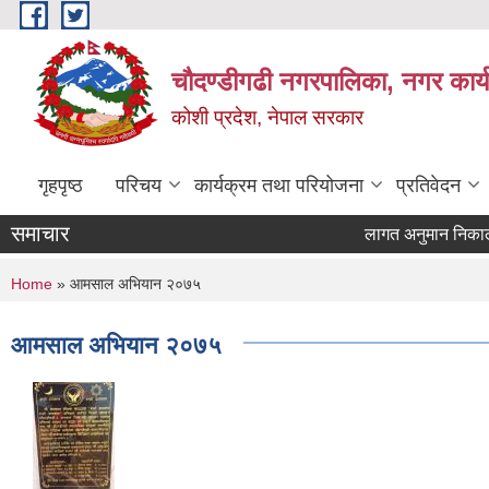
Skip to main content
चौदण्डीगढी नगरपालिका, नगर कार्
कोशी प्रदेश, नेपाल सरकार
गृहपृष्ठ
परिचय
कार्यक्रम तथा परियोजना
प्रतिवेदन
समाचार
लागत अनुमान निकाल्ने प
खोपकर्ता (भ्याक्सिनेटर
You are here
Home
» आमसाल अभियान २०७५
आमसाल अभियान २०७५