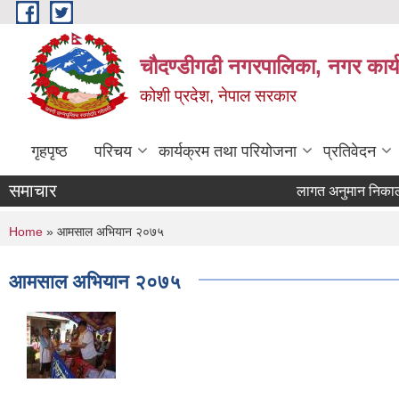
Skip to main content
चौदण्डीगढी नगरपालिका, नगर कार्
कोशी प्रदेश, नेपाल सरकार
गृहपृष्ठ
परिचय
कार्यक्रम तथा परियोजना
प्रतिवेदन
समाचार
लागत अनुमान निकाल्ने प
खोपकर्ता (भ्याक्सिनेटर
You are here
Home
» आमसाल अभियान २०७५
आमसाल अभियान २०७५