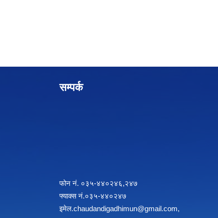
सम्पर्क
फोन नं. ०३५-४४०२४६,२४७
फ्याक्स नं.०३५-४४०२४७
इमेल
.chaudandigadhimun@gmail.com
,