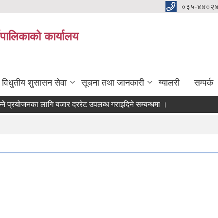
०३५-४४०२
यपालिकाको कार्यालय
विधुतीय शुसासन सेवा
सूचना तथा जानकारी
ग्यालरी
सम्पर्क
्रयोजनका लागि बजार दररेट उपलब्ध गराइदिने सम्बन्धमा ।
) आवश्यकता सम्वन्धी सूचना।