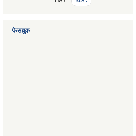
1 of 7
next ›
फेसबुक