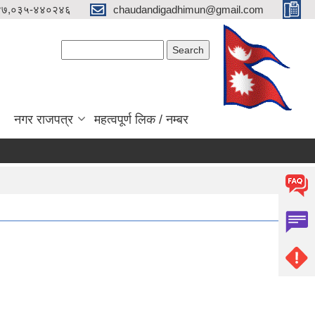
४७,०३५-४४०२४६
chaudandigadhimun@gmail.com
Search form
Search
नगर राजपत्र
महत्वपूर्ण लिक / नम्बर