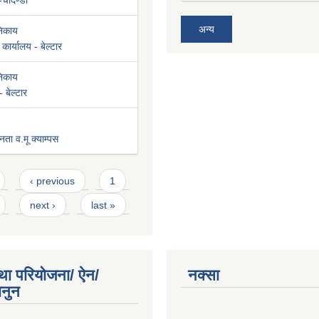
-चौदण्डी
अन्य
निकाय
कार्यालय - बेल्टार
निकाय
 बेल्टार
नता व.मू क्याम्पस
‹ previous
1
next ›
last »
था परियोजना/ ऐन/
नक्सा
ानुन