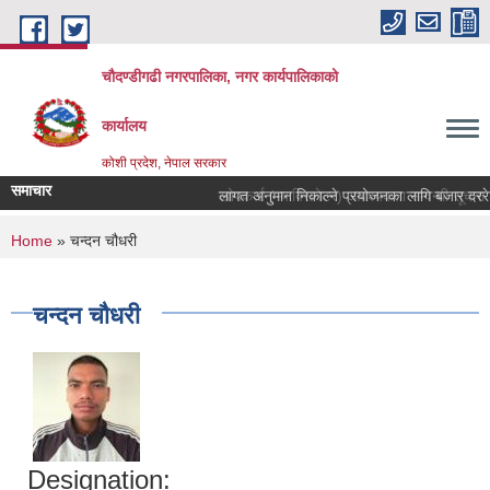
Skip to main content
चौदण्डीगढी नगरपालिका, नगर कार्यपालिकाको
कार्यालय
कोशी प्रदेश, नेपाल सरकार
समाचार
खोपकर्ता (भ्याक्सिनेटर) आवश्यकता सम्वन्धी सूचना।
You are here
Home
» चन्दन चौधरी
चन्दन चौधरी
Designation: