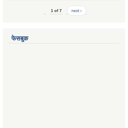
1 of 7
next ›
फेसबुक