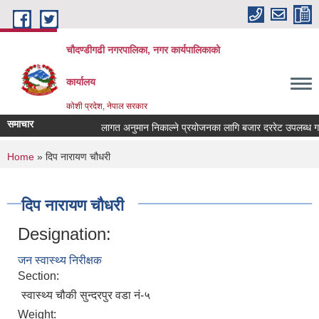
Skip to main content
चौदण्डीगढी नगरपालिका, नगर कार्यपालिकाको
कार्यालय
कोशी प्रदेश, नेपाल सरकार
समाचार
लागत अनुमान निकाल्ने प्रयोजनका लागि बजार दररेट उपलब्ध गराइद
खोपकर्ता (भ्याक्सिनेटर) आवश्यकता सम्वन्धी सूचना।
You are here
Home
» दिप नारायण चौधरी
दिप नारायण चौधरी
Designation:
जन स्वास्थ्य निरीक्षक
Section:
स्वास्थ्य चौकी सुन्दरपुर वडा नं-५
Weight: