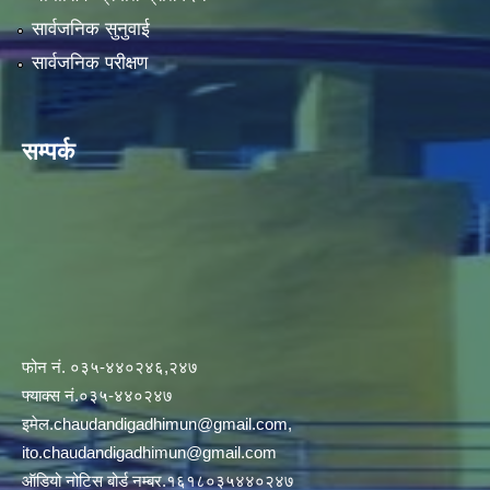
सार्वजनिक सुनुवाई
सार्वजनिक परीक्षण
सम्पर्क
फोन नं. ०३५-४४०२४६,२४७
फ्याक्स नं.०३५-४४०२४७
इमेल
.chaudandigadhimun@gmail.com
,
ito.chaudandigadhimun@gmail.com
ऑडियो नोटिस बोर्ड नम्बर.१६१८०३५४४०२४७