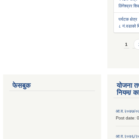
लिंगेश्व्रर श
पर्यटक क्षेत्र
८ नं.वडाको मि
Pages
1
फेसबुक
योजना त
नियम/ क
आ.व.२०७७/०७८
Post date:
0
आ.व.२०७६/२०७