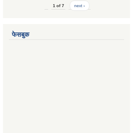
1 of 7
next ›
फेसबुक