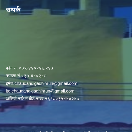
सम्पर्क
फोन नं. ०३५-४४०२४६,२४७
फ्याक्स नं.०३५-४४०२४७
इमेल
.chaudandigadhimun@gmail.com
,
ito.chaudandigadhimun@gmail.com
ऑडियो नोटिस बोर्ड नम्बर.१६१८०३५४४०२४७