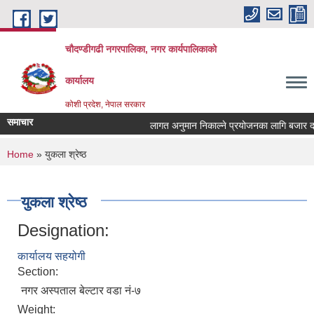
Skip to main content
चौदण्डीगढी नगरपालिका, नगर कार्यपालिकाको
कार्यालय
कोशी प्रदेश, नेपाल सरकार
समाचार
लागत अनुमान निकाल्ने प्रयोजनका लागि बजार दररेट
खोपकर्ता (भ्याक्सिनेटर) आवश्यकता सम्वन्धी सूचना।
You are here
Home
» युकला श्रेष्ठ
युकला श्रेष्ठ
Designation:
कार्यालय सहयोगी
Section:
नगर अस्पताल बेल्टार वडा नं-७
Weight: