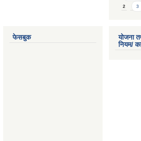
2
3
फेसबुक
योजना त
नियम/ क