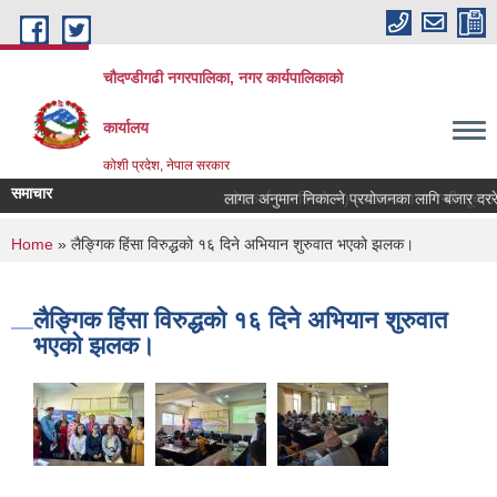
Skip to main content
चौदण्डीगढी नगरपालिका, नगर कार्यपालिकाको
कार्यालय
कोशी प्रदेश, नेपाल सरकार
समाचार
लागत अनुमान निकाल्ने प्रयोजनका लागि बजार दररेट उ
खोपकर्ता (भ्याक्सिनेटर) आवश्यकता सम्वन्धी सूचना।
You are here
Home
» लैङ्गिक हिंसा विरुद्धको १६ दिने अभियान शुरुवात भएको झलक।
लैङ्गिक हिंसा विरुद्धको १६ दिने अभियान शुरुवात
भएको झलक।