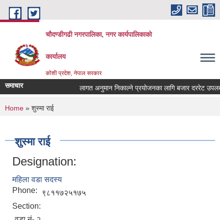
Skip to main content
चौदण्डीगढी नगरपालिका, नगर कार्यपालिकाको
कार्यालय
कोशी प्रदेश, नेपाल सरकार
समाचार
लागत अनुमान निकाल्ने प्रयोजनका लागि बजार दररेट उपलब्ध गर
खोपकर्ता (भ्याक्सिनेटर) आवश्यकता सम्वन्धी सूचना।
You are here
Home
» शुस्मा राई
शुस्मा राई
Designation:
महिला वडा सदस्य
Phone:
९८११७२५१७५
Section:
वडा नं- २