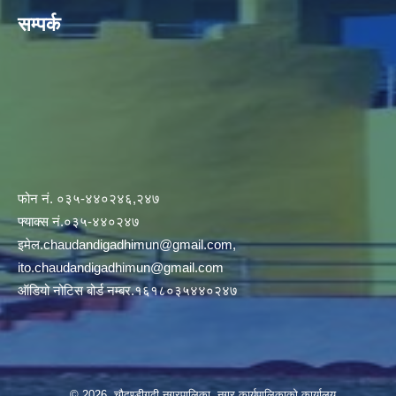
सम्पर्क
फोन नं. ०३५-४४०२४६,२४७
फ्याक्स नं.०३५-४४०२४७
इमेल
.chaudandigadhimun@gmail.com
,
ito.chaudandigadhimun@gmail.com
ऑडियो नोटिस बोर्ड नम्बर.१६१८०३५४४०२४७
© 2026 चौदण्डीगढी नगरपालिका, नगर कार्यपालिकाको कार्यालय