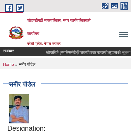
Skip to main content
चौदण्डीगढी नगरपालिका, नगर कार्यपालिकाको
कार्यालय
कोशी प्रदेश, नेपाल सरकार
समाचार
आन्तरिक आयसम्बन्धी शिलबन्दी दरभाउपत्र आव्हानको सूचना का
You are here
Home
» समीर पौडेल
समीर पौडेल
Designation: