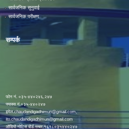
सार्वजनिक सुनुवाई
सार्वजनिक परीक्षण
सम्पर्क
फोन नं. ०३५-४४०२४६,२४७
फ्याक्स नं.०३५-४४०२४७
इमेल
.chaudandigadhimun@gmail.com
,
ito.chaudandigadhimun@gmail.com
ऑडियो नोटिस बोर्ड नम्बर.१६१८०३५४४०२४७