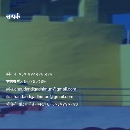
सम्पर्क
फोन नं. ०३५-४४०२४६,२४७
फ्याक्स नं.०३५-४४०२४७
इमेल
.chaudandigadhimun@gmail.com
,
ito.chaudandigadhimun@gmail.com
ऑडियो नोटिस बोर्ड नम्बर.१६१८०३५४४०२४७