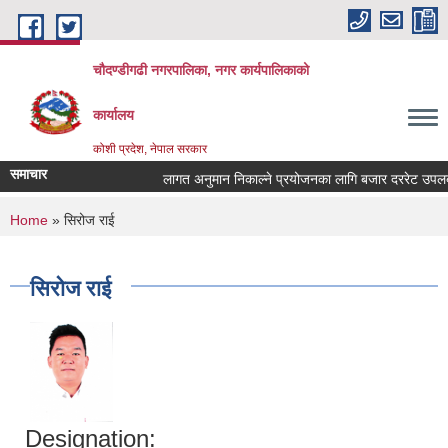
Skip to main content
चौदण्डीगढी नगरपालिका, नगर कार्यपालिकाको
कार्यालय
कोशी प्रदेश, नेपाल सरकार
समाचार
लागत अनुमान निकाल्ने प्रयोजनका लागि बजार दररेट उपलब्ध गर
खोपकर्ता (भ्याक्सिनेटर) आवश्यकता सम्वन्धी सूचना।
You are here
Home
» सिरोज राई
सिरोज राई
Designation: