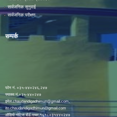
सार्वजनिक सुनुवाई
सार्वजनिक परीक्षण
सम्पर्क
फोन नं. ०३५-४४०२४६,२४७
फ्याक्स नं.०३५-४४०२४७
इमेल
.chaudandigadhimun@gmail.com
,
ito.chaudandigadhimun@gmail.com
ऑडियो नोटिस बोर्ड नम्बर.१६१८०३५४४०२४७