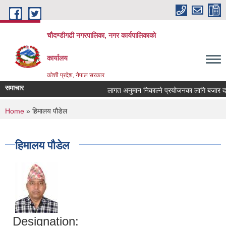
Skip to main content
चौदण्डीगढी नगरपालिका, नगर कार्यपालिकाको
कार्यालय
कोशी प्रदेश, नेपाल सरकार
समाचार
लागत अनुमान निकाल्ने प्रयोजनका लागि बजार दररेट 
खोपकर्ता (भ्याक्सिनेटर) आवश्यकता सम्वन्धी सूचना।
You are here
Home
» हिमालय पौडेल
हिमालय पौडेल
Designation: