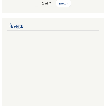
1 of 7
next ›
फेसबुक