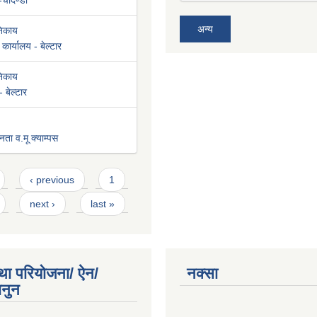
-चौदण्डी
अन्य
निकाय
कार्यालय - बेल्टार
निकाय
 बेल्टार
नता व.मू क्याम्पस
‹ previous
1
next ›
last »
था परियोजना/ ऐन/
नक्सा
ानुन