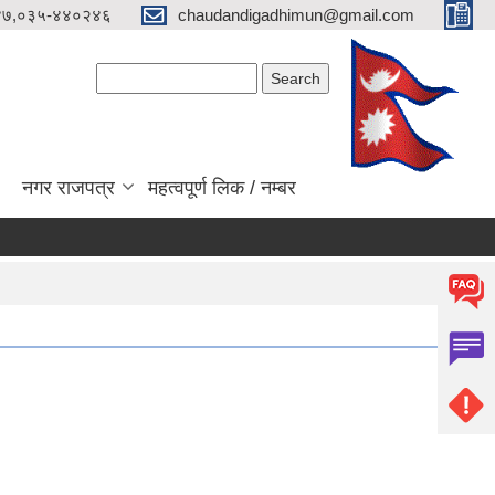
४७,०३५-४४०२४६
chaudandigadhimun@gmail.com
Search form
Search
नगर राजपत्र
महत्वपूर्ण लिक / नम्बर