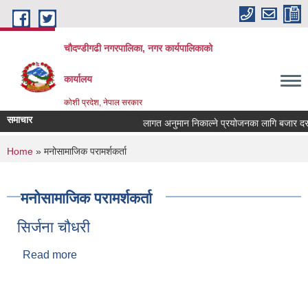
Skip to main content
चौदण्डीगढी नगरपालिका, नगर कार्यपालिकाको
कार्यालय
कोशी प्रदेश, नेपाल सरकार
समाचार
लागत अनुमान निकाल्ने प्रयोजनका लागि बजार दररेट उ
खोपकर्ता (भ्याक्सिनेटर) आवश्यकता सम्वन्धी सूचना।
You are here
Home
» मनोसामाजिक परामर्शकर्ता
मनोसामाजिक परामर्शकर्ता
सिर्जना चौधरी
Read more
about सिर्जना चौधरी