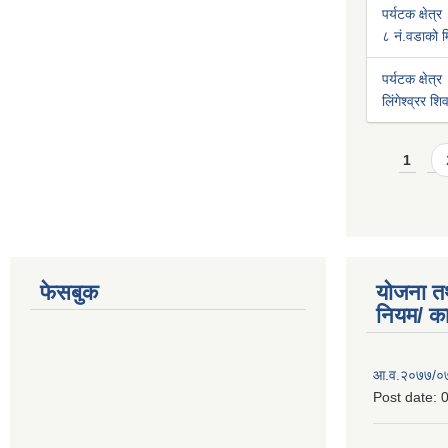
पर्यटक क्षेत्र
८ नं.वडाको मि
पर्यटक क्षेत्र
लिंगेश्व्रर श
Pages
1
फेसबुक
योजना त
नियम/ क
आ.व.२०७७/०७८
Post date:
0