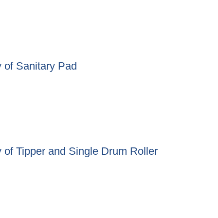
)।
ry of Sanitary Pad
very of Sanitary Pad
ry of Tipper and Single Drum Roller