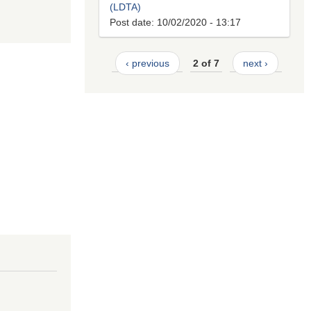
(LDTA)
Post date:
10/02/2020 - 13:17
‹ previous
2 of 7
next ›