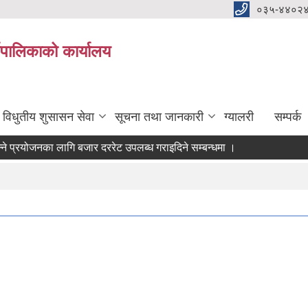
०३५-४४०२
यपालिकाको कार्यालय
विधुतीय शुसासन सेवा
सूचना तथा जानकारी
ग्यालरी
सम्पर्क
रयोजनका लागि बजार दररेट उपलब्ध गराइदिने सम्बन्धमा ।
 आवश्यकता सम्वन्धी सूचना।