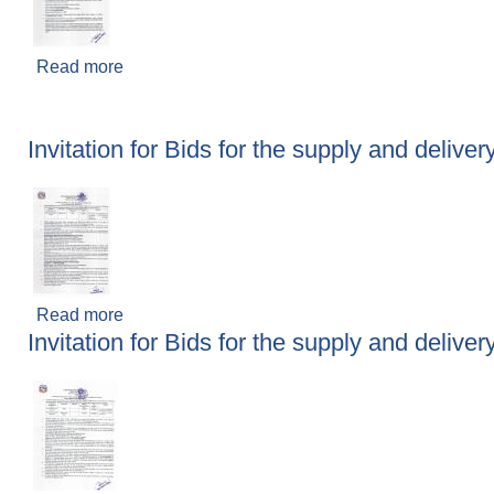
Read more
about Invitation For Bids ( बोलपत्र आव्हानको सूचना 
Invitation for Bids for the supply and delive
Read more
about Invitation for Bids for the supply and deli
Invitation for Bids for the supply and delive