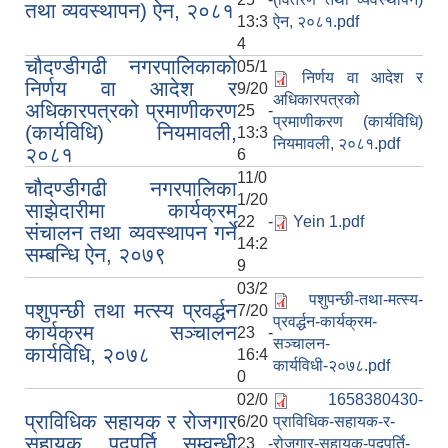
तथा व्यवस्थापन) ऐन, २०८१
13:3
ऐन, २०८१.pdf
4
चौदण्डीगढी नगरपालिकाको
05/1
निर्णय वा आदेश र
निर्णय वा आदेश र
9/20
अधिकारपत्रको
अधिकारपत्रको प्रमाणीकरण
25 -
प्रमाणीकरण (कार्यविधि)
(कार्यविधि) नियमावली,
13:3
नियमावली, २०८१.pdf
२०८१
6
11/0
चौदण्डीगढी नगरपालिका
1/20
साझेदारीमा कार्यक्रम
22 -
Yein 1.pdf
संचालन तथा व्यवस्थापन गर्ने
14:2
सम्बन्धि ऐन, २०७९
9
03/2
पशुपन्छी-तथा-मत्स्य-
पशुपन्छी तथा मत्स्य प्रवर्द्धन
7/20
प्रवर्द्धन-कार्यक्रम-
कार्यक्रम सञ्चालन
23 -
सञ्चालन-
कार्यविधि, २०७८
16:4
कार्यविधी-२०७८.pdf
0
02/0
1658380430-
प्राविधिक सहायक र रोजगार
6/20
प्राविधिक-सहायक-र-
सहायक पदपूर्ति सम्वन्धी
23 -
रोजगार-सहायक-पदपूर्ति-